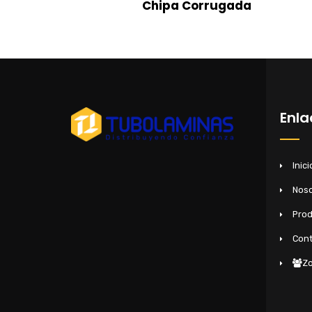
Chipa Corrugada
Enla
Inici
Noso
Pro
Cont
Zo