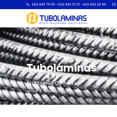
602 443 79 00 - 602 443 13 13 - 602 442 24 44
Tuboláminas
Distribuimos Confianza
Home
Aceros Cimentación