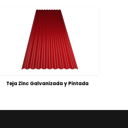
View Details
Seleccionar opciones
Teja Zinc Galvanizada y Pintada