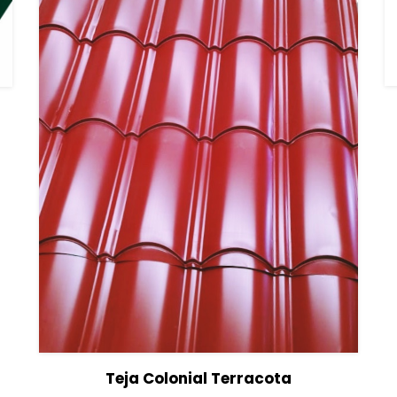
s
View Details
Leer más
Teja Colonial Terracota