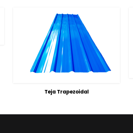
s
View Details
Seleccionar opciones
Teja Trapezoidal