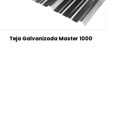
View Details
Seleccionar opciones
Teja Galvanizada Master 1000