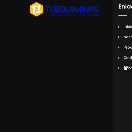
Enla
Inici
Noso
Pro
Cont
Zo