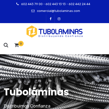
602 443 79 00 - 602 443 13 13 - 602 442 24 44
comercial@tubolaminas.com
0
Tuboláminas
Distribuimos Confianza