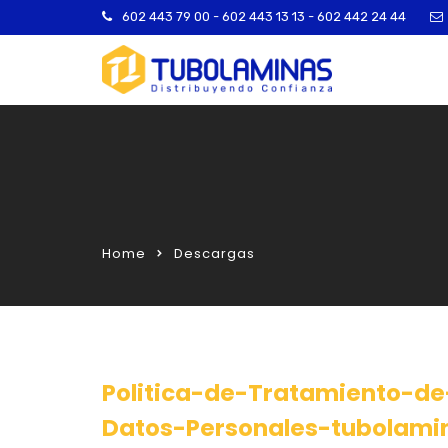
602 443 79 00 - 602 443 13 13 - 602 442 24 44
Home
Descargas
Politica-de-Tratamiento-de
Datos-Personales-tubolami