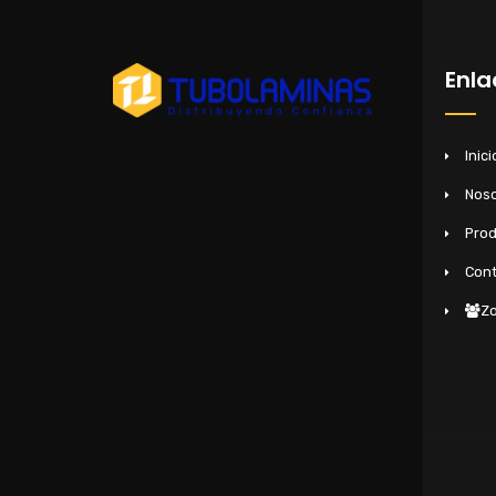
Enla
Inici
Noso
Pro
Cont
Zo